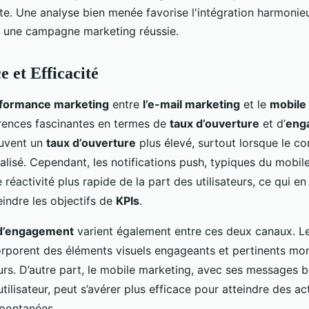
nte. Une analyse bien menée favorise l'intégration harmoni
 une campagne marketing réussie.
 et Efficacité
formance marketing
entre
l’e-mail marketing
et le
mobile
érences fascinantes en termes de
taux d’ouverture
et d’
eng
ouvent un
taux d’ouverture
plus élevé, surtout lorsque le co
alisé. Cependant, les notifications push, typiques du mobil
 réactivité plus rapide de la part des utilisateurs, ce qui en
eindre les objectifs de
KPIs
.
d’engagement
varient également entre ces deux canaux. 
corporent des éléments visuels engageants et pertinents mo
urs. D’autre part, le mobile marketing, avec ses messages b
’utilisateur, peut s’avérer plus efficace pour atteindre des ac
pontanées.