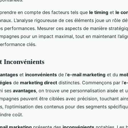
e prendre en compte des facteurs tels que
le timing
et
le co
anaux. L’analyse rigoureuse de ces éléments joue un rôle d
des performances. Mesurer ces aspects de manière stratégi
ampagnes pour un impact maximal, tout en maintenant l’alig
performance clés.
t Inconvénients
antages
et
inconvénients
de l’
e-mail marketing
et du
mob
tégies
de
marketing direct
distinctes. Commençons par l’
e
mi ses
avantages
, on trouve une personnalisation aisée et 
mpagnes peuvent être ciblées avec précision, touchant ainsi
us, l’optimisation des contenus pour des segments spécifiqu
indre coût.
mail marketing
présente des
inconvénients
notables. Les 