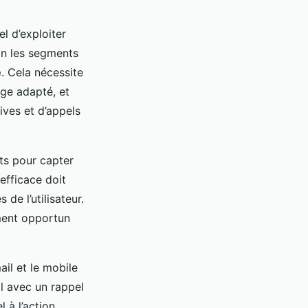
iel d’exploiter
on les segments
e
. Cela nécessite
ge adapté, et
tives et d’appels
uts pour capter
efficace doit
de l’utilisateur.
ment opportun
ail et le mobile
il avec un rappel
l à l’action