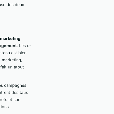
euse des deux
 marketing
agement
. Les e-
ntenu est bien
e marketing,
 fait un atout
Les campagnes
ntrent des taux
refs et son
tions