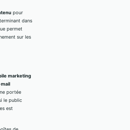
ntenu
pour
éterminant dans
que permet
nement sur les
ile marketing
-mail
une portée
 le public
es est
boîtes de