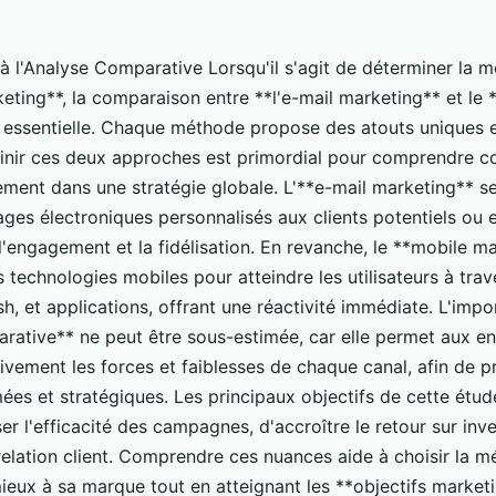
à l'Analyse Comparative Lorsqu'il s'agit de déterminer la me
eting**, la comparaison entre **l'e-mail marketing** et le 
 essentielle. Chaque méthode propose des atouts uniques e
finir ces deux approches est primordial pour comprendre 
cement dans une stratégie globale. L'**e-mail marketing** s
ges électroniques personnalisés aux clients potentiels ou e
 l'engagement et la fidélisation. En revanche, le **mobile m
es technologies mobiles pour atteindre les utilisateurs à tra
sh, et applications, offrant une réactivité immédiate. L'imp
rative** ne peut être sous-estimée, car elle permet aux en
ivement les forces et faiblesses de chaque canal, afin de 
mées et stratégiques. Les principaux objectifs de cette étu
r l'efficacité des campagnes, d'accroître le retour sur inv
relation client. Comprendre ces nuances aide à choisir la m
ieux à sa marque tout en atteignant les **objectifs market