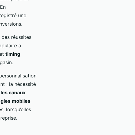
 En
registré une
nversions.
des réussites
opulaire a
et
timing
gasin.
personnalisation
t : la nécessité
r
les canaux
ogies mobiles
, lorsqu’elles
reprise.