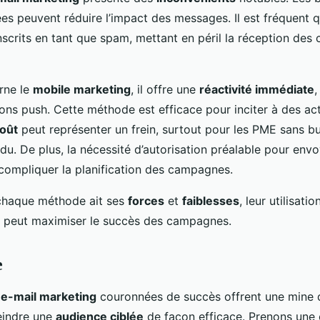
es peuvent réduire l’impact des messages. Il est fréquent q
inscrits en tant que spam, mettant en péril la réception de
rne le
mobile marketing
, il offre une
réactivité immédiate
,
tions push. Cette méthode est efficace pour inciter à des ac
oût
peut représenter un frein, surtout pour les PME sans b
ndu. De plus, la nécessité d’autorisation préalable pour env
ompliquer la planification des campagnes.
 chaque méthode ait ses
forces
et
faiblesses
, leur utilisatio
 peut maximiser le succès des campagnes.
e
s
e-mail marketing
couronnées de succès offrent une mine 
teindre une
audience ciblée
de façon efficace. Prenons une 