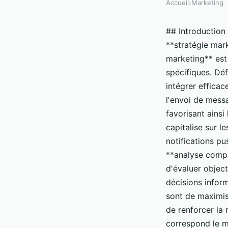
Accueil
›
Marketing
## Introduction 
**stratégie mark
marketing** est
spécifiques. Dé
intégrer effica
l'envoi de messa
favorisant ainsi
capitalise sur l
notifications pu
**analyse compa
d'évaluer object
décisions infor
sont de maximise
de renforcer la 
correspond le m