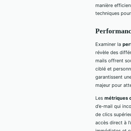
manière efficie
techniques pour
Performance
Examiner la
per
révèle des diff
mails offrent s
ciblé et personn
garantissent une
majeur pour att
Les
métriques 
d’e-mail qui in
de clics supérie
accès direct à l
immédiates et s