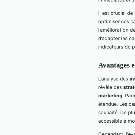
Il est crucial d
optimiser ces c
l’amélioration 
d’adapter les c
indicateurs de 
Avantages e
L’analyse des
av
révèle des
stra
marketing
. Par
étendue. Les ca
souhaité. De pl
accessible à mo
Cependant, l’
e-