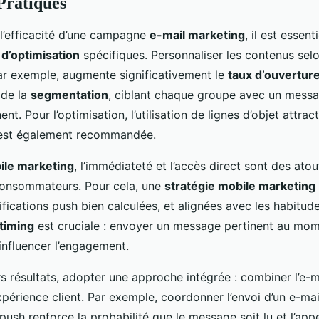
Pratiques
l’efficacité d’une campagne
e-mail marketing
, il est essent
d’optimisation
spécifiques. Personnaliser les contenus sel
par exemple, augmente significativement le
taux d’ouvertur
 de la
segmentation
, ciblant chaque groupe avec un messa
nt. Pour l’optimisation, l’utilisation de lignes d’objet attrac
rs est également recommandée.
ile marketing
, l’immédiateté et l’accès direct sont des ato
 consommateurs. Pour cela, une
stratégie mobile marketing
ifications push bien calculées, et alignées avec les habitudes 
timing
est cruciale : envoyer un message pertinent au mo
influencer l’engagement.
s résultats, adopter une approche intégrée : combiner l’e-m
expérience client. Par exemple, coordonner l’envoi d’un e-ma
 push renforce la probabilité que le message soit lu et l’appe