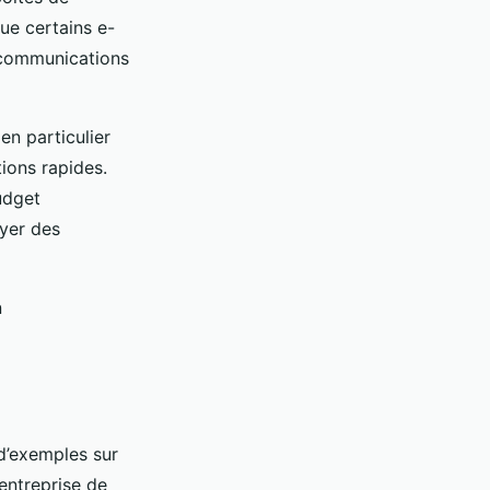
ue certains e-
s communications
 en particulier
tions rapides.
udget
oyer des
n
d’exemples sur
entreprise de