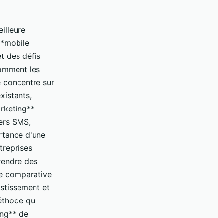
illeure
**mobile
t des défis
comment les
e concentre sur
xistants,
arketing**
vers SMS,
ortance d'une
treprises
prendre des
de comparative
estissement et
éthode qui
ing** de