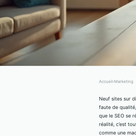
Accueil
›
Marketing
MARKETING
Un consultant SEO à 
Neuf sites sur d
faute de qualité
positionnement optim
que le SEO se r
réalité, c’est t
comme une mach
Aminte
•
30/04/2026 09:01
•
8 min de lecture