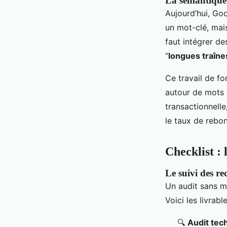
La sémantique e
Aujourd’hui, Goo
un mot-clé, mai
faut intégrer de
“
longues traîne
Ce travail de fo
autour de mots i
transactionnelle
le taux de rebon
Checklist : 
Le suivi des 
Un audit sans m
Voici les livrabl
🔍
Audit tec