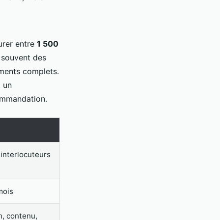
urer entre
1 500
 souvent des
ments complets.
t un
ommandation.
 interlocuteurs
mois
h, contenu,