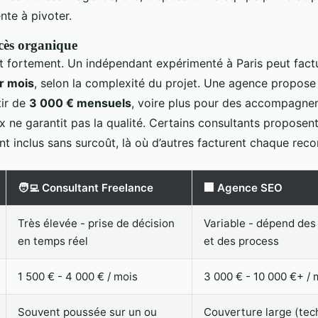
ente à pivoter.
cès organique
ent fortement. Un indépendant expérimenté à Paris peut fact
r mois
, selon la complexité du projet. Une agence propose
tir de
3 000 € mensuels
, voire plus pour des accompagne
rix ne garantit pas la qualité. Certains consultants proposen
inclus sans surcoût, là où d’autres facturent chaque rec
🧑‍💻 Consultant Freelance
🏢 Agence SEO
Très élevée - prise de décision
Variable - dépend des
en temps réel
et des process
1 500 € - 4 000 € / mois
3 000 € - 10 000 €+ / 
Souvent poussée sur un ou
Couverture large (tec