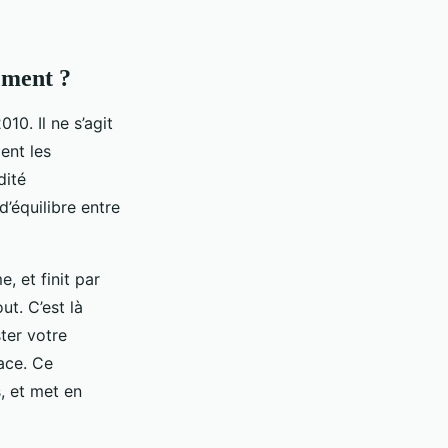
ement ?
0. Il ne s’agit
ent les
dité
d’équilibre entre
, et finit par
t. C’est là
ster votre
cace. Ce
, et met en