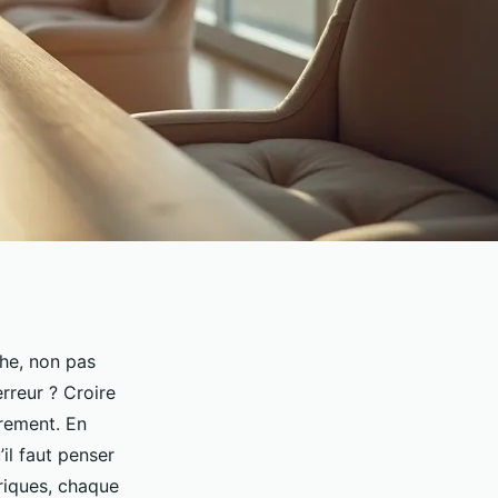
che, non pas
rreur ? Croire
èrement. En
’il faut penser
riques, chaque